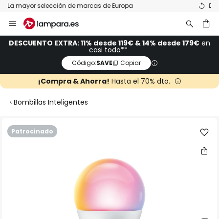
Devoluciones gratis en un plazo de 50 días
Ir
al
contenido
ar
DESCUENTO EXTRA: 11% desde 119€ & 14% desde 179€
en
casi todo**
Código:
SAVE
Copiar
¡Compra & Ahorra!
Hasta el 70% dto.
Bombillas Inteligentes
Saltar
Patrocinado
al
final
de
la
galería
de
imágenes