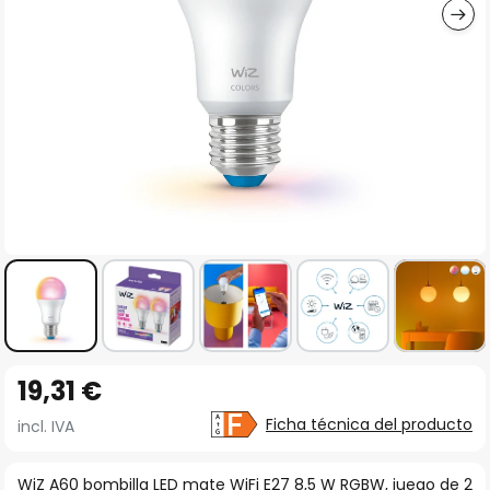
Saltar
19,31 €
al
comienzo
Ficha técnica del producto
incl. IVA
de
la
WiZ A60 bombilla LED mate WiFi E27 8,5 W RGBW, juego de 2