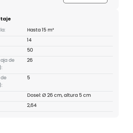
taje
la:
Hasta 15 m²
14
50
caja de
26
:
 de
5
:
Dosel: Ø 26 cm, altura 5 cm
2,64