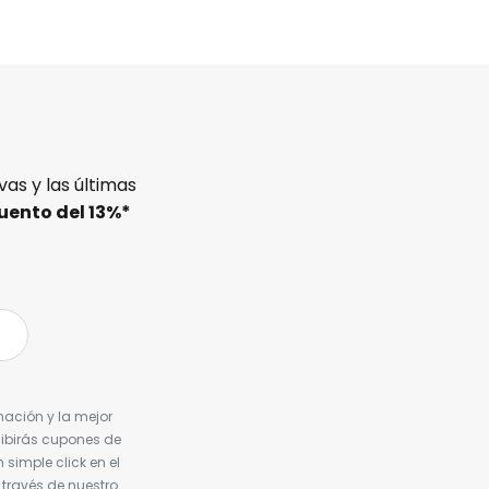
as y las últimas
uento del
13%
*
nación y la mejor
cibirás cupones de
simple click en el
 través de nuestro