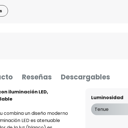
s
ucto
Reseñas
Descargables
on iluminación LED,
Luminosidad
ulable
Tenue
itu combina un diseño moderno
luminación LED es atenuable
or de la luz (blanco) es