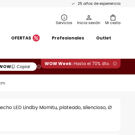
25 años de experiencia
Servicios
Inicia sesión
Mi cesta
OFERTAS
Profesionales
Outlet
WOW Week:
Hasta el 70% dto.
WOW
Copiar
 cm
techo LED Lindby Momitu, plateado, silencioso, Ø