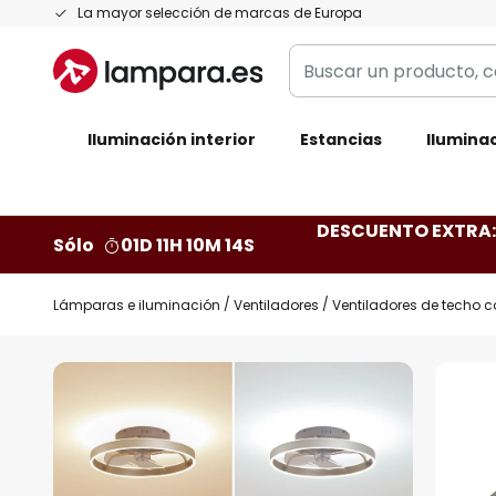
Ir
La mayor selección de marcas de Europa
al
Buscar
contenido
un
producto,
Iluminación interior
categoría,
Estancias
Iluminac
marca...
DESCUENTO EXTRA: 
Sólo
01D 11H 10M 13S
Lámparas e iluminación
Ventiladores
Ventiladores de techo c
Saltar
al
final
de
la