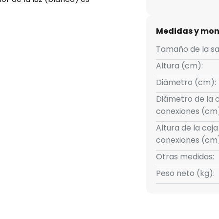
trolar los diferentes niveles
Medidas y mon
Tamaño de la sa
Altura (cm):
Diámetro (cm):
Diámetro de la 
conexiones (cm)
Altura de la caja
conexiones (cm)
Otras medidas:
Peso neto (kg):
1 m/seg