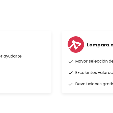
entilador: 51,5 dB (A)
³/min)/W
Lampara.
er ayudarte
Mayor selección d
Excelentes valorac
Devoluciones grati