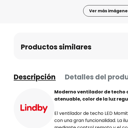
Ver más imágene
Saltar
al
comienzo
de
Productos similares
la
galería
de
imágenes
Descripción
Detalles del prod
Moderno ventilador de techo c
atenuable, color de la luz reg
El ventilador de techo LED Mom
con una gran funcionalidad. La i
mediante control remoto y el col