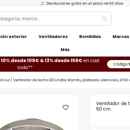
Devoluciones gratis en un plazo de 50 días
Buscar
ión exterior
Ventiladores
Bombillas
Marcas
Más
10% desde 109€ & 13% desde 159€
en casi
Código:
todo**
on luz
Ventilador de techo LED Lindby Momitu, plateado, silencioso, Ø 50
Ventilador de 
50 cm