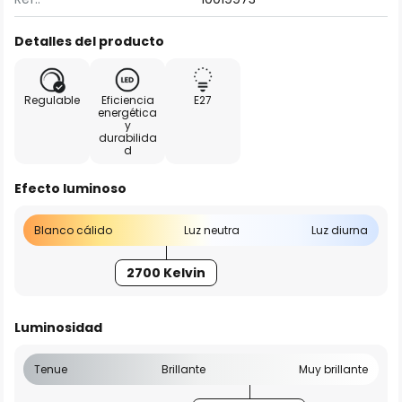
Detalles del producto
Regulable
Eficiencia
E27
energética
y
durabilida
d
Efecto luminoso
Blanco cálido
Luz neutra
Luz diurna
2700 Kelvin
Luminosidad
Tenue
Brillante
Muy brillante