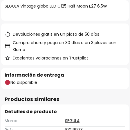
la
SEGULA Vintage globo LED G125 Half Moon E27 6,5W
galería
de
imágenes
Devoluciones gratis en un plazo de 50 días
Compra ahora y paga en 30 días o en 3 plazos con
Klarna
Excelentes valoraciones en Trustpilot
Información de entrega
No disponible
Productos similares
Detalles de producto
Marca
SEGULA
Ref.:
10019973