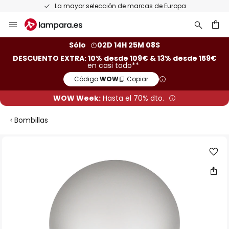
La mayor selección de marcas de Europa
Ir
al
contenido
ar
Sólo
02D 14H 25M 07S
DESCUENTO EXTRA: 10% desde 109€ & 13% desde 159€
en casi todo**
Código:
WOW
Copiar
WOW Week:
Hasta el 70% dto.
Bombillas
Saltar
al
final
de
la
galería
de