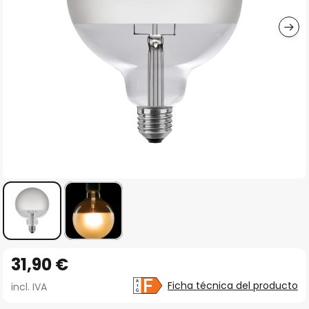
imágenes
Saltar
31,90 €
al
comienzo
Ficha técnica del producto
incl. IVA
de