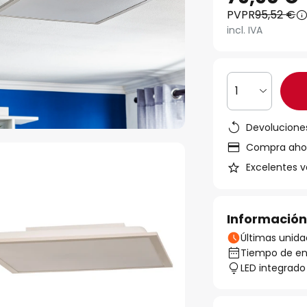
PVPR
95,52 €
incl. IVA
1
Devoluciones
Compra ahora
Excelentes v
Información
Últimas unida
Tiempo de ent
LED integrado