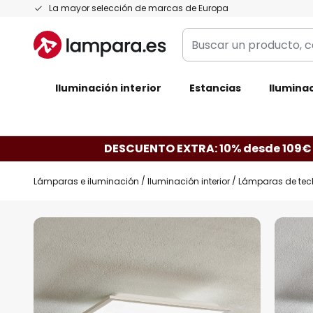
Ir
La mayor selección de marcas de Europa
al
Buscar
contenido
un
producto,
Iluminación interior
categoría,
Estancias
Iluminac
marca...
DESCUENTO EXTRA: 10% desde 109€
Lámparas e iluminación
Iluminación interior
Lámparas de tec
Saltar
al
final
de
la
galería