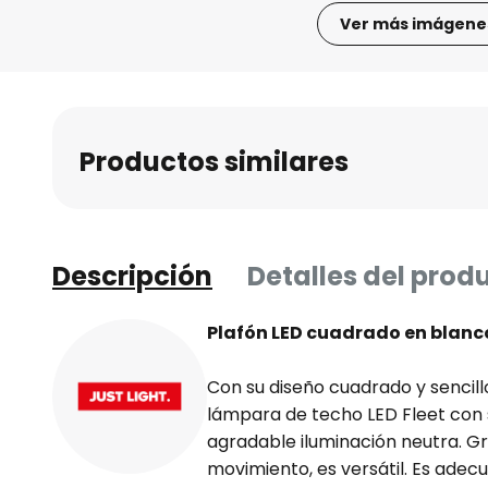
Ver más imágene
Saltar
al
comienzo
de
Productos similares
la
galería
de
imágenes
Descripción
Detalles del prod
Plafón LED cuadrado en blanc
Con su diseño cuadrado y sencil
lámpara de techo LED Fleet con
agradable iluminación neutra. Gr
movimiento, es versátil. Es ade