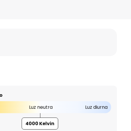
o
Luz neutra
Luz diurna
4000 Kelvin