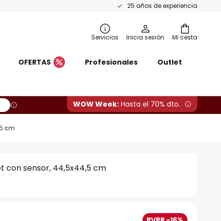
25 años de experiencia
Servicios
Inicia sesión
Mi cesta
OFERTAS
Profesionales
Outlet
WOW Week:
Hasta el 70% dto.
,5 cm
et con sensor, 44,5x44,5 cm
PVPR -16%