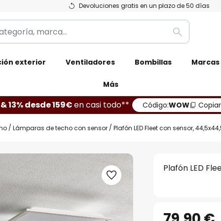
Devoluciones gratis en un plazo de 50 días
Buscar
ión exterior
Ventiladores
Bombillas
Marcas
Más
 & 13% desde 159€
en casi todo**
Código:
WOW
Copiar
ho
Lámparas de techo con sensor
Plafón LED Fleet con sensor, 44,5x44
Plafón LED Fle
79,90 €