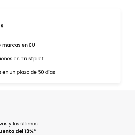
es
e marcas en EU
iones en Trustpilot
s en un plazo de 50 días
as y las últimas
uento del
13%
*