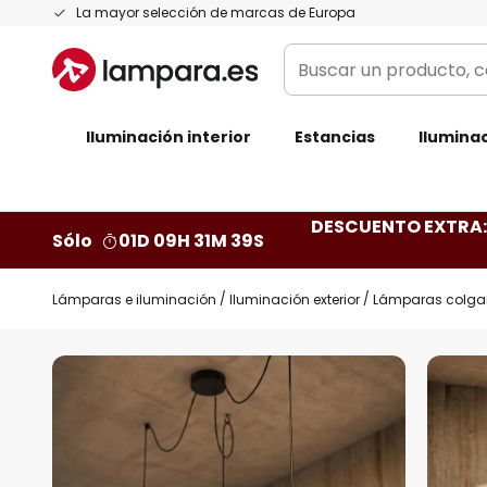
Ir
La mayor selección de marcas de Europa
al
Buscar
contenido
un
producto,
Iluminación interior
categoría,
Estancias
Iluminac
marca...
DESCUENTO EXTRA: 
Sólo
01D 09H 31M 38S
Lámparas e iluminación
Iluminación exterior
Lámparas colgant
Saltar
al
final
de
la