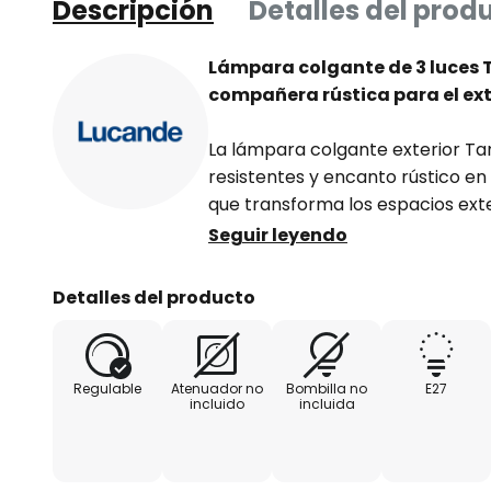
Descripción
Detalles del prod
Lámpara colgante de 3 luces 
compañera rústica para el ext
La lámpara colgante exterior Ta
resistentes y encanto rústico en
que transforma los espacios ext
balcones, en acogedores rincon
Seguir leyendo
una combinación de ratán y hier
luces presenta un armonioso con
Detalles del producto
beige y el negro que irradia natu
Con un grado de protección IP44
Regulable
Atenuador no
Bombilla no
E27
perfectamente protegida contra
incluido
incluida
extraños y salpicaduras de agua,
fuente de luz fiable para espacios
regular la intensidad luminosa 