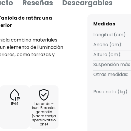
ucto
Reseñas
Descargables
Taniola de ratán: una
Medidas
erior
Longitud (cm):
niola combina materiales
Ancho (cm):
 un elemento de iluminación
eriores, como terrazas y
Altura (cm):
es de descanso. Fabricada con
Suspensión máx
ro, esta lámpara colgante de 3
Otras medidas:
traste cromático entre el
ralidad y elegancia.
Peso neto (kg):
, la lámpara está
IP44
Lucande –
 la entrada de cuerpos
kuni 5 aastat
garantiid
 lo que la convierte en una
(vaata tootja
 exteriores. La posibilidad de
spetsifikatsio
one)
mediante un atenuador externo