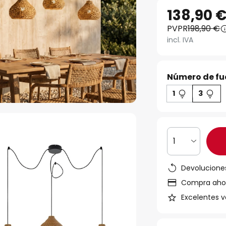
138,90 
PVPR
198,90 €
incl. IVA
Número de fue
1
3
1
Devoluciones
Compra ahora
Excelentes v