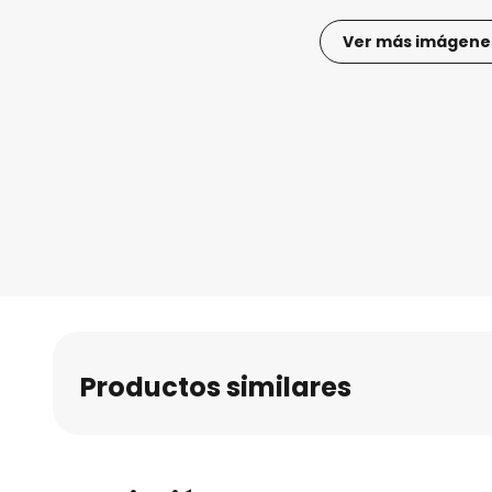
Ver más imágene
Saltar
al
comienzo
de
la
galería
de
imágenes
Productos similares