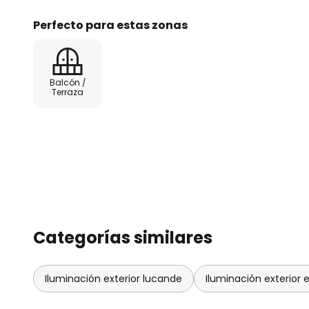
(no incluido) ofrece una flexibili
Perfecto para estas zonas
ambiente deseado, desde una luz
iluminación clara y brillante.
Balcón /
Terraza
Categorías similares
Iluminación exterior lucande
Iluminación exterior 