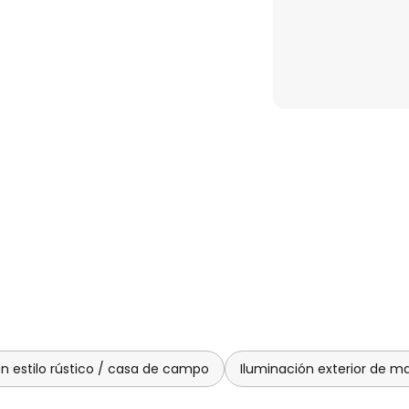
dad adicional para crear el
 suave y tenue hasta una
en estilo rústico / casa de campo
Iluminación exterior de m