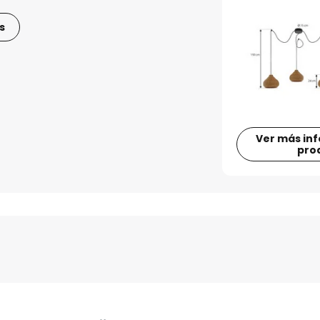
s
Ver más in
pro