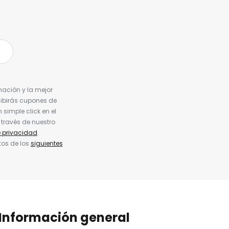
nación y la mejor
cibirás cupones de
simple click en el
 través de nuestro
e privacidad
.
tos de los
siguientes
Información general