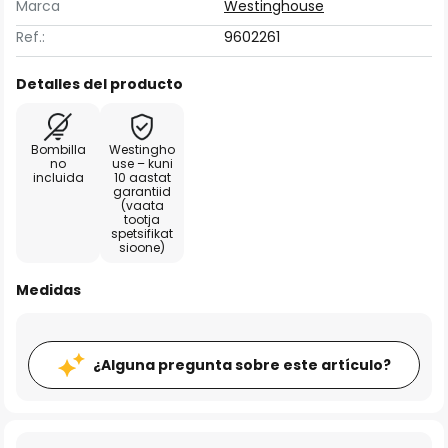
Marca
Westinghouse
Ref.:
9602261
Detalles del producto
Bombilla
Westingho
no
use – kuni
incluida
10 aastat
garantiid
(vaata
tootja
spetsifikat
sioone)
Medidas
¿Alguna pregunta sobre este artículo?