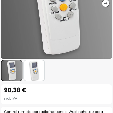
Saltar
90,38 €
al
comienzo
incl. IVA
de
la
Control remoto por radiofrecuencia Westinghouse para