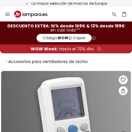
La mayor selección de marcas de Europa
Ir
al
contenido
ar
DESCUENTO EXTRA: 10% desde 109€ & 13% desde 159€
en casi todo**
Código:
WOW
Copiar
WOW Week:
Hasta el 70% dto.
Accesorios para ventiladores de techo
Saltar
al
final
de
la
galería
de
imágenes