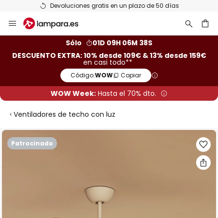
Devoluciones gratis en un plazo de 50 días
Ir
al
contenido
ar
Sólo
01D 09H 06M 37S
DESCUENTO EXTRA: 10% desde 109€ & 13% desde 159€
en casi todo**
Código:
WOW
Copiar
WOW Week:
Hasta el 70% dto.
Ventiladores de techo con luz
Saltar
Patrocinado
al
final
de
la
galería
de