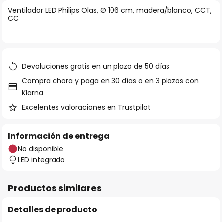
la
Ventilador LED Philips Olas, Ø 106 cm, madera/blanco, CCT,
CC
galería
de
imágenes
Devoluciones gratis en un plazo de 50 días
Compra ahora y paga en 30 días o en 3 plazos con
Klarna
Excelentes valoraciones en Trustpilot
Información de entrega
No disponible
LED integrado
Productos similares
Detalles de producto