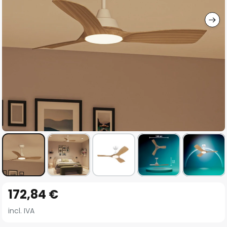
imágenes
Saltar
172,84 €
al
comienzo
incl. IVA
de