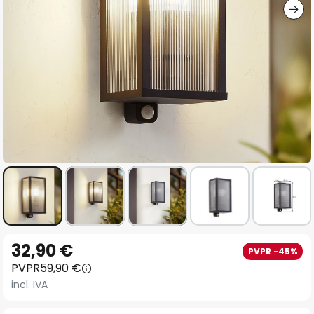
Saltar
32,90 €
PVPR -45%
al
PVPR
59,90 €
comienzo
incl. IVA
de
la