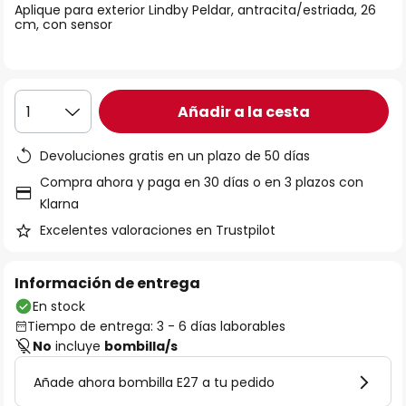
Aplique para exterior Lindby Peldar, antracita/estriada, 26
galería
cm, con sensor
de
imágenes
Añadir a la cesta
1
Devoluciones gratis en un plazo de 50 días
Compra ahora y paga en 30 días o en 3 plazos con
Klarna
Excelentes valoraciones en Trustpilot
Información de entrega
En stock
Tiempo de entrega: 3 - 6 días laborables
No
incluye
bombilla/s
Añade ahora bombilla E27 a tu pedido