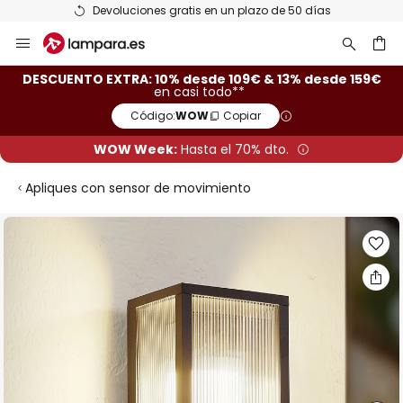
Devoluciones gratis en un plazo de 50 días
Ir
al
contenido
ar
DESCUENTO EXTRA: 10% desde 109€ & 13% desde 159€
en casi todo**
Código:
WOW
Copiar
WOW Week:
Hasta el 70% dto.
Apliques con sensor de movimiento
Saltar
al
final
de
la
galería
de
imágenes