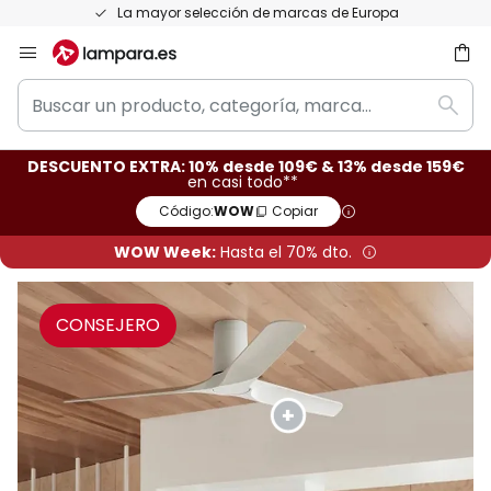
Devoluciones gratis en un plazo de 50 días
Ir
al
Buscar
contenido
ar
Busc
un
producto,
DESCUENTO EXTRA: 10% desde 109€ & 13% desde 159€
categoría,
en casi todo**
marca...
Código:
WOW
Copiar
WOW Week:
Hasta el 70% dto.
CONSEJERO