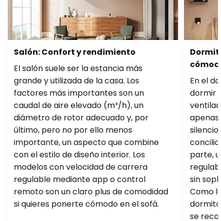
Salón: Confort y rendimiento
Dormito
cómod
El salón suele ser la estancia más
grande y utilizada de la casa. Los
En el d
factores más importantes son un
dormir 
caudal de aire elevado (m³/h), un
ventila
diámetro de rotor adecuado y, por
apenas 
último, pero no por ello menos
silencio
importante, un aspecto que combine
concilia
con el estilo de diseño interior. Los
parte, 
modelos con velocidad de carrera
regulabl
regulable mediante app o control
sin sopl
remoto son un claro plus de comodidad
Como la
si quieres ponerte cómodo en el sofá.
dormitor
se reco