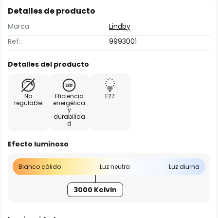
Detalles de producto
Marca
Lindby
Ref.:
9993001
Detalles del producto
No
Eficiencia
E27
regulable
energética
y
durabilida
d
Efecto luminoso
Blanco cálido
Luz neutra
Luz diurna
3000 Kelvin