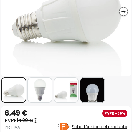
imágenes
Saltar
6,49 €
PVPR -56%
al
PVPR
14,90 €
comienzo
Ficha técnica del producto
incl. IVA
de