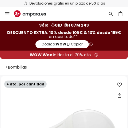
Devoluciones gratis en un plazo de 50 días
Ir
al
contenido
ar
Sólo
01D 19H 07M 24S
DESCUENTO EXTRA: 10% desde 109€ & 13% desde 159€
en casi todo**
Código:
WOW
Copiar
WOW Week:
Hasta el 70% dto.
Bombillas
Saltar
+ dto. por cantidad
al
final
de
la
galería
de