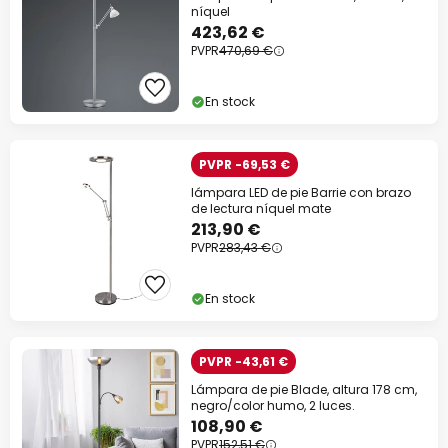
níquel
423,62 €
PVPR
470,69 €
En stock
PVPR -69,53 €
lámpara LED de pie Barrie con brazo
de lectura níquel mate
213,90 €
PVPR
283,43 €
En stock
PVPR -43,61 €
Lámpara de pie Blade, altura 178 cm,
negro/color humo, 2 luces.
108,90 €
PVPR
152,51 €