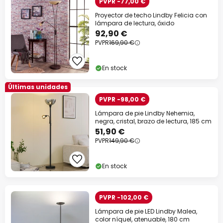
PVPR -77,00 €
Proyector de techo Lindby Felicia con
lámpara de lectura, óxido
92,90 €
PVPR
169,90 €
En stock
Últimas unidades
PVPR -98,00 €
Lámpara de pie Lindby Nehemia,
negra, cristal, brazo de lectura, 185 cm
51,90 €
PVPR
149,90 €
En stock
PVPR -102,00 €
Lámpara de pie LED Lindby Malea,
color níquel, atenuable, 180 cm