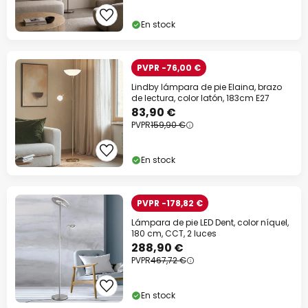
En stock
PVPR -76,00 €
Lindby lámpara de pie Elaina, brazo
de lectura, color latón, 183cm E27
83,90 €
PVPR
159,90 €
En stock
PVPR -178,82 €
Lámpara de pie LED Dent, color níquel,
180 cm, CCT, 2 luces
288,90 €
PVPR
467,72 €
En stock