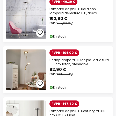
PVPR -49,39 €
Lámpara de pie LED Helia con
lámpara de lectura LED, acero
152,90 €
PVPR
202,29 €
En stock
PVPR -106,00 €
Lindby lámpara LED de pie Eda, altura
180 cm, latón, atenuable
92,90 €
PVPR
198,90 €
En stock
PVPR -147,40 €
Lámpara de pie LED Dent, negra, 180
cm, CCT, 2 luces