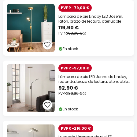
PVPR -79,00 €
Lámpara de pie Lindby LED Josefin,
latón, brazo de lectura, atenuable
119,90 €
PVPR
198,90 €
En stock
PVPR -97,00 €
Lámpara de pie LED Jonne de Lindby,
redonda, brazo de lectura, atenuable,
180 cm
92,90 €
PVPR
189,90 €
En stock
PVPR -216,00 €
Lucande Lámpara de pie LED