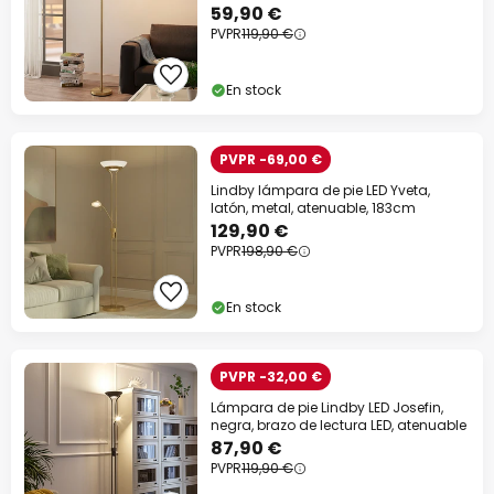
59,90 €
PVPR
119,90 €
En stock
PVPR -69,00 €
Lindby lámpara de pie LED Yveta,
latón, metal, atenuable, 183cm
129,90 €
PVPR
198,90 €
En stock
PVPR -32,00 €
Lámpara de pie Lindby LED Josefin,
negra, brazo de lectura LED, atenuable
87,90 €
PVPR
119,90 €