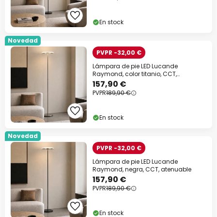
En stock
Novedad
Descuento extra
PVPR -32,00 €
Lámpara de pie LED Lucande
-10% EXTRA
desde 109 €
Raymond, color titanio, CCT,
atenuable
157,90 €
PVPR
189,90 €
-13% EXTRA.
desde 159 €
en casi todo*
En stock
Código descuento:
WOW
Copiar
Novedad
PVPR -32,00 €
Ahorra ahora
Lámpara de pie LED Lucande
Raymond, negra, CCT, atenuable
*Marcas excluidas
157,90 €
PVPR
189,90 €
En stock