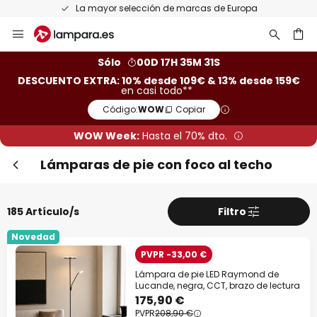
Devoluciones gratis en un plazo de 50 días
Ir
al
contenido
ar
Sólo
00D 17H 35M 29S
DESCUENTO EXTRA: 10% desde 109€ & 13% desde 159€
en casi todo**
Código:
WOW
Copiar
WOW Week:
Hasta el 70% dto.
Lámparas de pie con foco al techo
Cer
185 Artículo/s
Filtro
Novedad
PVPR -33,00 €
Lámpara de pie LED Raymond de
Lucande, negra, CCT, brazo de lectura
175,90 €
PVPR
208,90 €