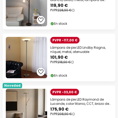
lectura
119,90 €
PVPR
228,90 €
En stock
PVPR -117,00 €
Lámpara de pie LED Lindby Ragna,
níquel, metal, atenuable
101,90 €
PVPR
218,90 €
En stock
Novedad
PVPR -33,00 €
Lámpara de pie LED Raymond de
Lucande, color titanio, CCT, brazo de
lectura
175,90 €
PVPR
208,90 €