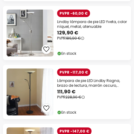
PVPR -60,00 €
Lindby lámpara de pie LED Yveta, color
níquel, metal, atenuable
129,90 €
PVPR
189,90 €
En stock
PVPR -117,00 €
Lámpara de pie LED Lindby Ragna,
brazo de lectura, marrón oscuro,
atenuable
111,90 €
PVPR
228,90 €
En stock
PVPR -147,00 €