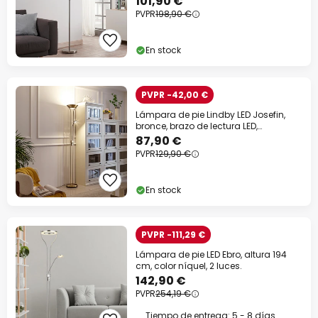
101,90 €
PVPR
198,90 €
En stock
PVPR -42,00 €
Lámpara de pie Lindby LED Josefin,
bronce, brazo de lectura LED,
atenuable
87,90 €
PVPR
129,90 €
En stock
PVPR -111,29 €
Lámpara de pie LED Ebro, altura 194
cm, color níquel, 2 luces.
142,90 €
PVPR
254,19 €
Tiempo de entrega: 5 - 8 días