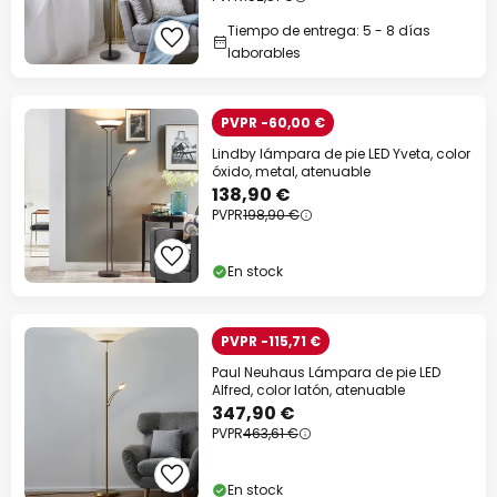
Tiempo de entrega: 5 - 8 días
laborables
PVPR -60,00 €
Lindby lámpara de pie LED Yveta, color
óxido, metal, atenuable
138,90 €
PVPR
198,90 €
En stock
PVPR -115,71 €
Paul Neuhaus Lámpara de pie LED
Alfred, color latón, atenuable
347,90 €
PVPR
463,61 €
En stock