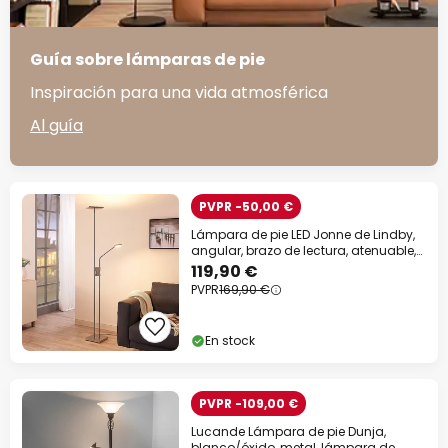
Guía sobre lámparas de pie
Inspiración para una vida atmosférica
Al guía
PVPR -50,00 €
Lámpara de pie LED Jonne de Lindby,
angular, brazo de lectura, atenuable,
180 cm
119,90 €
PVPR
169,90 €
En stock
PVPR -109,00 €
Lucande Lámpara de pie Dunja,
blanco/óxido, metal, lámpara de