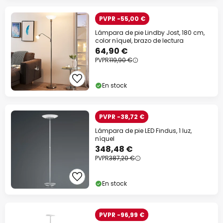
PVPR -55,00 €
Lámpara de pie Lindby Jost, 180 cm,
color níquel, brazo de lectura
64,90 €
PVPR
119,90 €
En stock
PVPR -38,72 €
Lámpara de pie LED Findus, 1 luz,
níquel
348,48 €
PVPR
387,20 €
En stock
PVPR -96,99 €