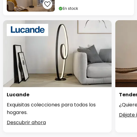
En stock
Lucande
Tenden
Exquisitas colecciones para todos los
¿Quiere
hogares.
Déjate 
Descubrir ahora