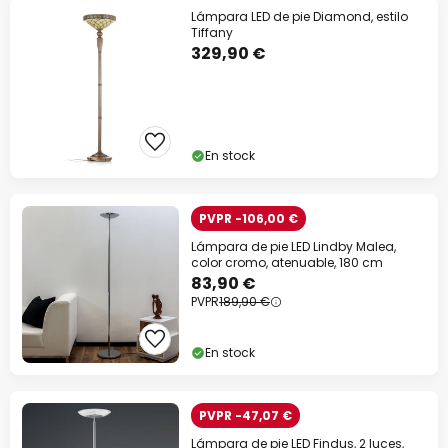
Lámpara LED de pie Diamond, estilo
Tiffany
329,90 €
En stock
PVPR -106,00 €
Lámpara de pie LED Lindby Malea,
color cromo, atenuable, 180 cm
83,90 €
PVPR
189,90 €
En stock
PVPR -47,07 €
Lámpara de pie LED Findus, 2 luces,