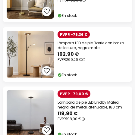
PVPR
478,90 €
En stock
PVPR -76,36 €
lámpara LED de pie Barrie con brazo
de lectura, negro mate
192,90 €
PVPR
269,26 €
En stock
PVPR -79,00 €
Lámpara de pie LED Lindby Malea,
negra, de metal, atenuable, 180 cm
119,90 €
PVPR
198,90 €
En stock