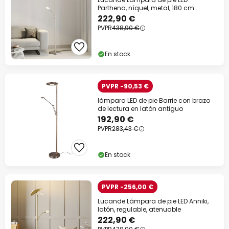
Parthena, níquel, metal, 180 cm
222,90 €
PVPR
438,90 €
En stock
PVPR -90,53 €
lámpara LED de pie Barrie con brazo
de lectura en latón antiguo
192,90 €
PVPR
283,43 €
En stock
PVPR -256,00 €
Lucande Lámpara de pie LED Anniki,
latón, regulable, atenuable
222,90 €