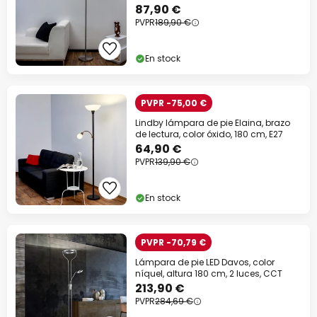
87,90 €
PVPR
189,90 €
En stock
PVPR -75,00 €
Lindby lámpara de pie Elaina, brazo
de lectura, color óxido, 180 cm, E27
64,90 €
PVPR
139,90 €
En stock
PVPR -70,79 €
Lámpara de pie LED Davos, color
níquel, altura 180 cm, 2 luces, CCT
213,90 €
PVPR
284,69 €