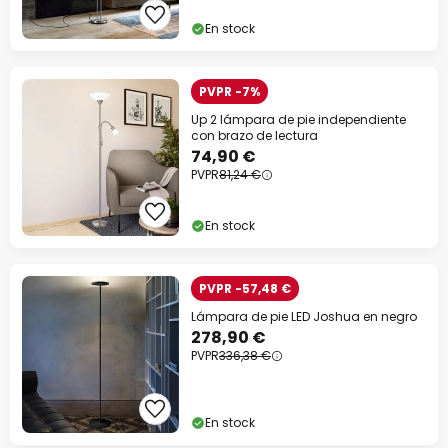
En stock
PVPR -7%
Up 2 lámpara de pie independiente
con brazo de lectura
74,90 €
PVPR
81,24 €
En stock
PVPR -57,48 €
Lámpara de pie LED Joshua en negro
278,90 €
PVPR
336,38 €
En stock