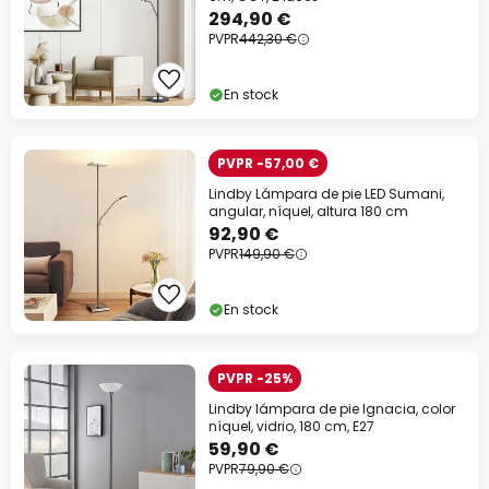
294,90 €
PVPR
442,30 €
En stock
PVPR -57,00 €
Lindby Lámpara de pie LED Sumani,
angular, níquel, altura 180 cm
92,90 €
PVPR
149,90 €
En stock
PVPR -25%
Lindby lámpara de pie Ignacia, color
níquel, vidrio, 180 cm, E27
59,90 €
PVPR
79,90 €