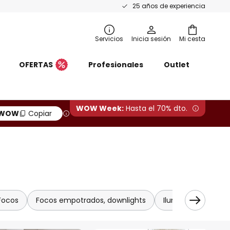
25 años de experiencia
Servicios
Inicia sesión
Mi cesta
OFERTAS
Profesionales
Outlet
WOW Week:
Hasta el 70% dto.
WOW
Copiar
Focos
Focos empotrados, downlights
Iluminación armar