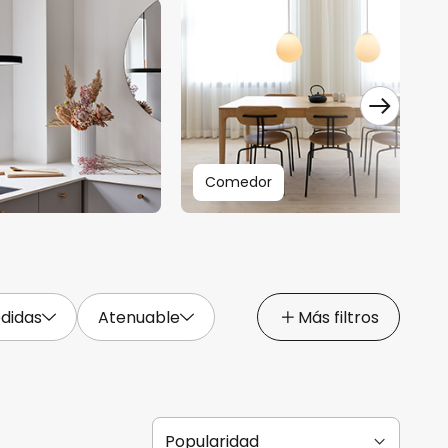
Comedor
didas
Atenuable
Más filtros