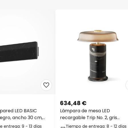
634,48 €
 pared LED BASIC
Lámpara de mesa LED
egro, ancho 30 cm,
recargable Trip No. 2, gris
CT
ceniza/gris, mármol, cristal
 entrega: 9 - 13 días
Tiempo de entrega: 8 - 12 días