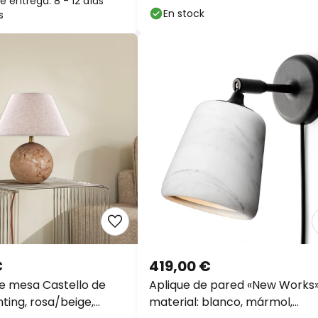
 entrega: 8 - 12 días
En stock
s
€
419,00 €
e mesa Castello de
Aplique de pared «New Works»
ting, rosa/beige,
material: blanco, mármol,