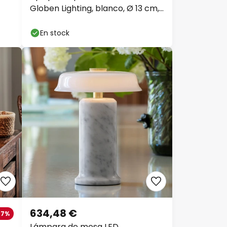
Globen Lighting, blanco, Ø 13 cm,
IP44
En stock
634,48 €
27%
Lámpara de mesa LED