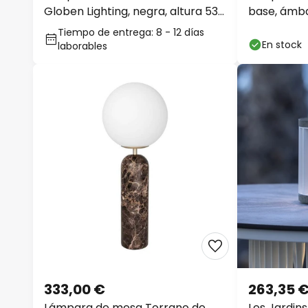
Globen Lighting, negra, altura 53
base, ámb
cm
Tiempo de entrega: 8 - 12 días
En stock
laborables
333,00 €
263,35 
Lámpara de mesa Torrano de
Les Jardin