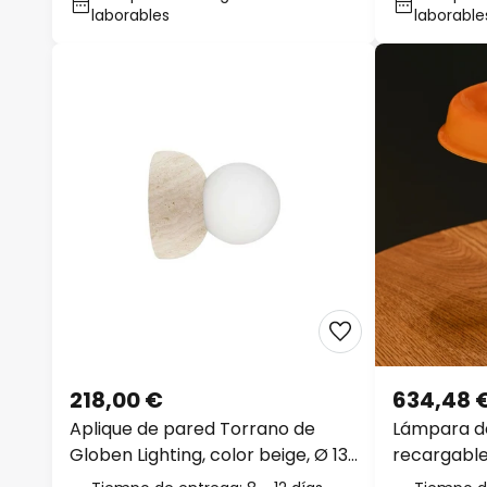
laborables
laborable
218,00 €
634,48 
Aplique de pared Torrano de
Lámpara d
Globen Lighting, color beige, Ø 13
recargable 
cm, IP44
ámbar, már