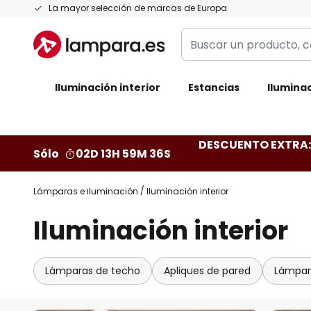
Ir
La mayor selección de marcas de Europa
al
Buscar
contenido
un
producto,
Iluminación interior
categoría,
Estancias
Iluminac
marca...
DESCUENTO EXTRA: 
Sólo
02D 13H 59M 35S
Lámparas e iluminación
Iluminación interior
Iluminación interior
Lámparas de techo
Apliques de pared
Lámpar