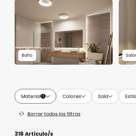
Baño
Saló
Material
Colores
Sala
Estil
1
Borrar todos los filtros
318 Artículo/s