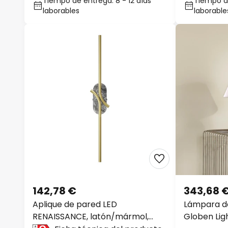
Tiempo de entrega: 8 - 12 días
Tiempo de
laborables
laborable
142,78 €
343,68 
Aplique de pared LED
Lámpara d
RENAISSANCE, latón/mármol,
Globen Ligh