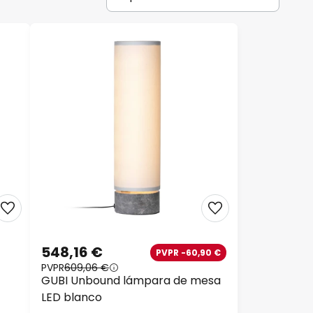
548,16 €
PVPR -60,90 €
PVPR
609,06 €
GUBI Unbound lámpara de mesa
LED blanco