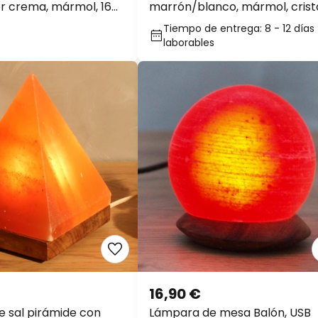
r crema, mármol, 16
marrón/blanco, mármol, crista
ra, G9
2700 K
Tiempo de entrega: 8 - 12 días
laborables
16,90 €
 sal pirámide con
Lámpara de mesa Balón, USB