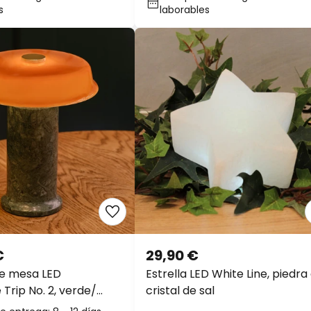
s
laborables
€
29,90 €
e mesa LED
Estrella LED White Line, piedra
Trip No. 2, verde/
cristal de sal
mol, cristal