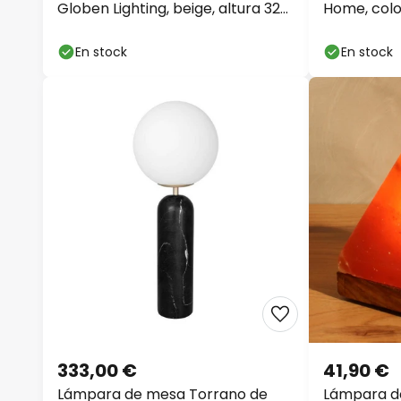
Globen Lighting, beige, altura 32
Home, colo
cm
cm de altu
En stock
En stock
333,00 €
41,90 €
Lámpara de mesa Torrano de
Lámpara de