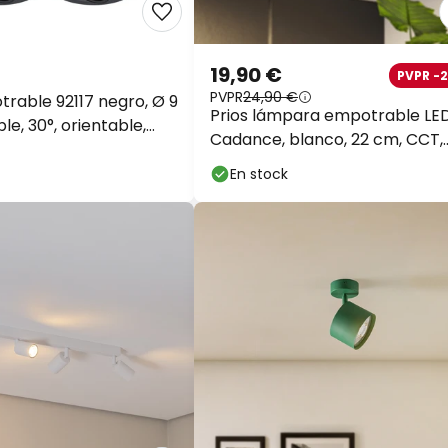
19,90 €
PVPR -
PVPR
24,90 €
rable 92117 negro, Ø 9
Prios lámpara empotrable LE
le, 30°, orientable,
Cadance, blanco, 22 cm, CCT,
IP44
En stock