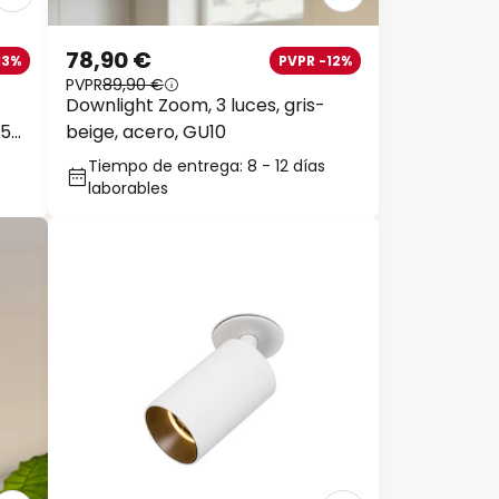
78,90 €
13%
PVPR -12%
PVPR
89,90 €
Downlight Zoom, 3 luces, gris-
,5
beige, acero, GU10
Tiempo de entrega: 8 - 12 días
laborables