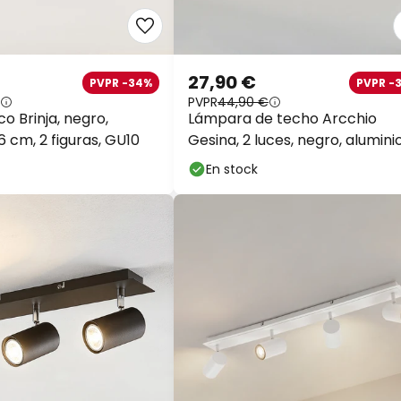
27,90 €
PVPR -34%
PVPR -
PVPR
44,90 €
o Brinja, negro,
Lámpara de techo Arcchio
6 cm, 2 figuras, GU10
Gesina, 2 luces, negro, aluminio
17,5 cm
En stock