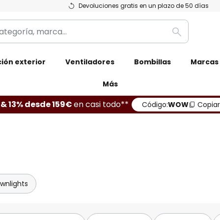
Devoluciones gratis en un plazo de 50 días
Buscar
ión exterior
Ventiladores
Bombillas
Marcas
Más
 & 13% desde 159€
en casi todo**
Código:
WOW
Copiar
wnlights