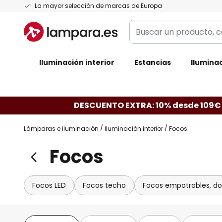
Ir
La mayor selección de marcas de Europa
al
Buscar
contenido
un
producto,
Iluminación interior
categoría,
Estancias
Iluminac
marca...
DESCUENTO EXTRA: 10% desde 109€
Lámparas e iluminación
Iluminación interior
Focos
Focos
Focos LED
Focos techo
Focos empotrables, do