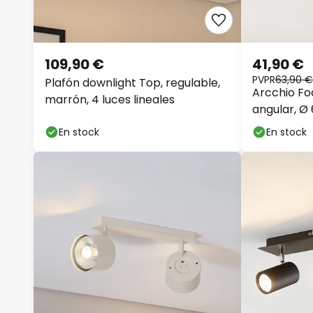
109,90 €
41,90 €
PVPR
63,90 €
Plafón downlight Top, regulable,
Arcchio Foc
marrón, 4 luces lineales
angular, Ø 
En stock
En stock