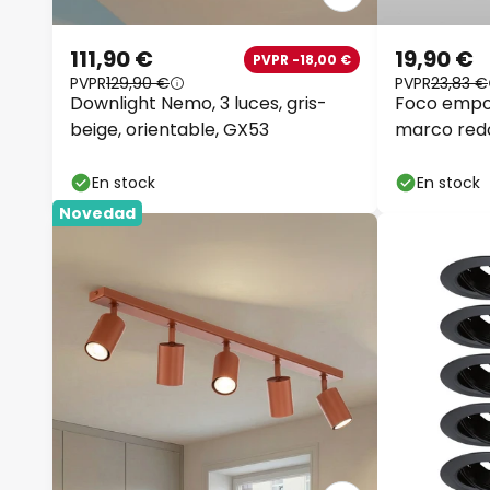
111,90 €
19,90 €
PVPR -18,00 €
PVPR
129,90 €
PVPR
23,83 €
Downlight Nemo, 3 luces, gris-
Foco empot
beige, orientable, GX53
marco redo
En stock
En stock
Novedad