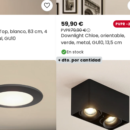
59,90 €
PVPR -
PVPR
79,90 €
Top, blanco, 83 cm, 4
Downlight Chloe, orientable,
l, GU10
verde, metal, GU10, 13,5 cm
En stock
+ dto. por cantidad