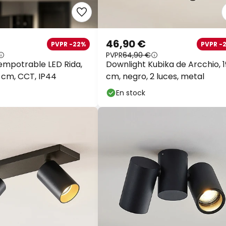
46,90 €
PVPR -22%
PVPR -
PVPR
64,90 €
 empotrable LED Rida,
Downlight Kubika de Arcchio, 1
2 cm, CCT, IP44
cm, negro, 2 luces, metal
En stock