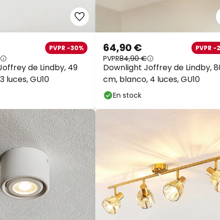
64,90 €
PVPR -30%
PVPR -
PVPR
84,90 €
offrey de Lindby, 49
Downlight Joffrey de Lindby, 8
3 luces, GU10
cm, blanco, 4 luces, GU10
En stock