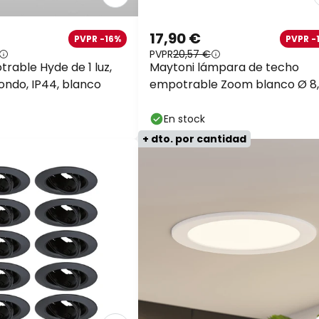
17,90 €
PVPR -16%
PVPR -
PVPR
20,57 €
rable Hyde de 1 luz,
Maytoni lámpara de techo
ndo, IP44, blanco
empotrable Zoom blanco Ø 8
cm aluminio IP65 GU10
En stock
+ dto. por cantidad