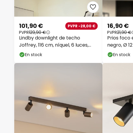
101,90 €
16,90 €
PVPR -28,00 €
PVPR
129,90 €
PVPR
21,90 €
Lindby downlight de techo
Prios foco
Joffrey, 116 cm, níquel, 6 luces,
negro, Ø 1
GU10
En stock
En stock