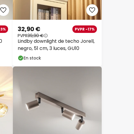
32,90 €
23%
PVPR -17%
PVPR
39,90 €
0
Lindby downlight de techo Jorell,
negro, 51 cm, 3 luces, GU10
En stock