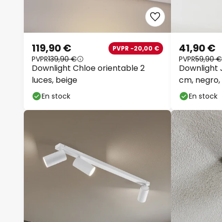
119,90 €
41,90 €
PVPR -20,00 €
PVPR
139,90 €
PVPR
59,90 €
Downlight Chloe orientable 2
Downlight J
luces, beige
cm, negro, 
En stock
En stock