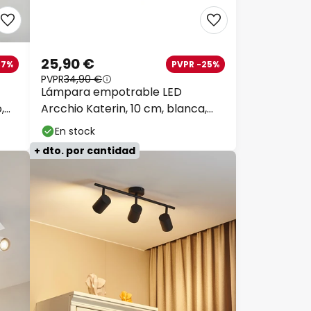
25,90 €
37%
PVPR -25%
PVPR
34,90 €
Lámpara empotrable LED
,
Arcchio Katerin, 10 cm, blanca,
orientable
En stock
+ dto. por cantidad