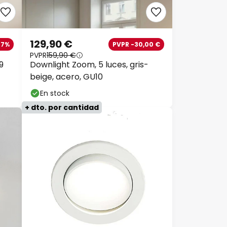
129,90 €
27%
PVPR -30,00 €
PVPR
159,90 €
9
Downlight Zoom, 5 luces, gris-
beige, acero, GU10
En stock
+ dto. por cantidad