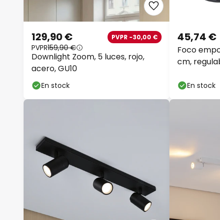
129,90 €
45,74 €
PVPR -30,00 €
PVPR
159,90 €
Foco empot
Downlight Zoom, 5 luces, rojo,
cm, regulab
acero, GU10
juego de 10
En stock
En stock