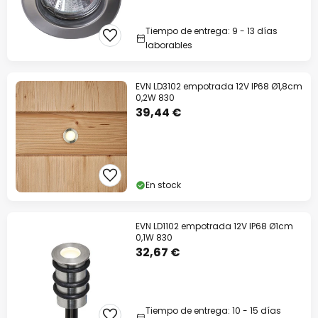
Descuento extra
Tiempo de entrega: 9 - 13 días
-10% EXTRA
desde 109 €
laborables
-13% EXTRA.
desde 159 €
EVN LD3102 empotrada 12V IP68 Ø1,8cm
0,2W 830
en casi todo*
39,44 €
Código descuento:
WOW
Copiar
Ahorra ahora
En stock
*Marcas excluidas
EVN LD1102 empotrada 12V IP68 Ø1cm
0,1W 830
32,67 €
Tiempo de entrega: 10 - 15 días