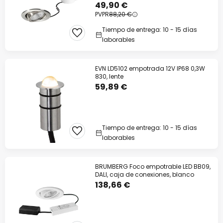
inoxidable
49,90 €
PVPR
88,20 €
Tiempo de entrega: 10 - 15 días
laborables
EVN LD5102 empotrada 12V IP68 0,3W
830, lente
59,89 €
Tiempo de entrega: 10 - 15 días
laborables
BRUMBERG Foco empotrable LED BB09,
DALI, caja de conexiones, blanco
138,66 €