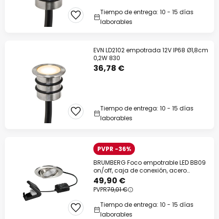
Tiempo de entrega: 10 - 15 días
laborables
EVN LD2102 empotrada 12V IP68 Ø1,8cm
0,2W 830
36,78 €
Tiempo de entrega: 10 - 15 días
laborables
PVPR -36%
BRUMBERG Foco empotrable LED BB09
on/off, caja de conexión, acero
inoxidable
49,90 €
PVPR
79,01 €
Tiempo de entrega: 10 - 15 días
laborables