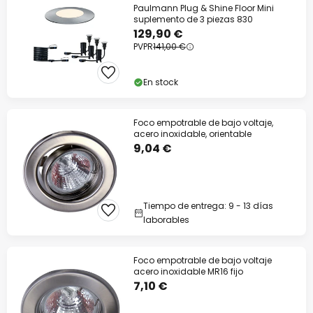
Paulmann Plug & Shine Floor Mini
suplemento de 3 piezas 830
129,90 €
PVPR
141,00 €
En stock
Foco empotrable de bajo voltaje,
Cer
acero inoxidable, orientable
9,04 €
Tiempo de entrega: 9 - 13 días
laborables
Foco empotrable de bajo voltaje
acero inoxidable MR16 fijo
7,10 €