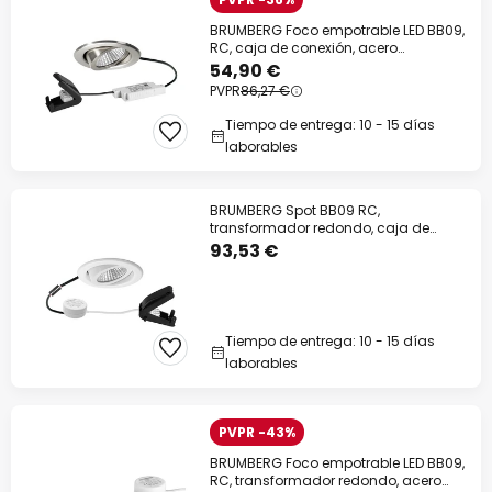
BRUMBERG Foco empotrable LED BB09,
RC, caja de conexión, acero
inoxidable
54,90 €
PVPR
86,27 €
Tiempo de entrega: 10 - 15 días
laborables
BRUMBERG Spot BB09 RC,
transformador redondo, caja de
conexiones, blanco
93,53 €
Tiempo de entrega: 10 - 15 días
laborables
PVPR -43%
BRUMBERG Foco empotrable LED BB09,
RC, transformador redondo, acero