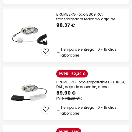
BRUMBERG Foco BB09 RC,
transformador redondo, caja de
conexión, acero inoxidable
98,37 €
Tiempo de entrega: 10 - 15 días
laborables
PVPR -52,39 €
BRUMBERG Foco empotrable LED BB09,
DALI, caja de conexión, acero
inoxidable
89,90 €
PVPR
142,29 €
Tiempo de entrega: 10 - 15 días
laborables
PVPR -36%