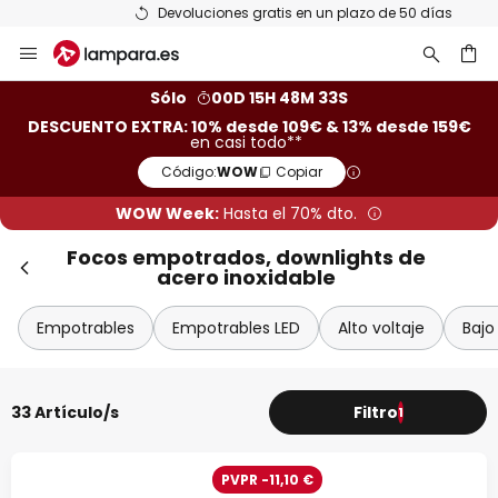
Devoluciones gratis en un plazo de 50 días
Ir
al
contenido
ar
Sólo
00D 15H 48M 32S
DESCUENTO EXTRA: 10% desde 109€ & 13% desde 159€
en casi todo**
Código:
WOW
Copiar
WOW Week:
Hasta el 70% dto.
Focos empotrados, downlights de
acero inoxidable
Empotrables
Empotrables LED
Alto voltaje
Bajo
33 Artículo/s
Filtro
1
PVPR -11,10 €