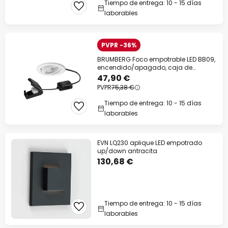
Tiempo de entrega: 10 - 15 días
laborables
PVPR -36%
BRUMBERG Foco empotrable LED BB09,
encendido/apagado, caja de
conexiones,
47,90 €
PVPR
75,38 €
Tiempo de entrega: 10 - 15 días
laborables
EVN LQ230 aplique LED empotrado
up/down antracita
130,68 €
Tiempo de entrega: 10 - 15 días
laborables