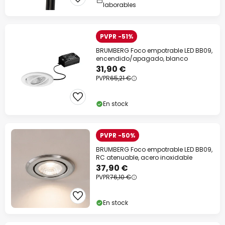
laborables
PVPR -51%
BRUMBERG Foco empotrable LED BB09,
encendido/apagado, blanco
31,90 €
PVPR
65,21 €
En stock
PVPR -50%
BRUMBERG Foco empotrable LED BB09,
RC atenuable, acero inoxidable
37,90 €
PVPR
76,10 €
En stock