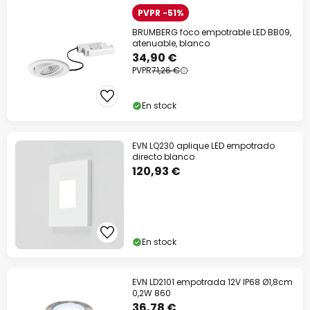
PVPR -51%
BRUMBERG foco empotrable LED BB09,
atenuable, blanco
34,90 €
PVPR
71,26 €
En stock
EVN LQ230 aplique LED empotrado
directo blanco
120,93 €
En stock
EVN LD2101 empotrada 12V IP68 Ø1,8cm
0,2W 860
36,78 €