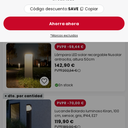
Bolardos luminosos
Apli
Código descuento:
SAVE
Copiar
Ahorra ahora
143 Artículo/s
Filtro
1
*Marcas excluidas
PVPR -59,44 €
Lámpara LED solar recargable Nusolar
antracita, altura 50cm
142,90 €
PVPR
202,34 €
En stock
+ dto. por cantidad
PVPR -70,00 €
Lucande Bolardo luminoso Kiran, 100
cm, sensor, gris, IP44, E27
119,90 €
PVPR
189,90 €