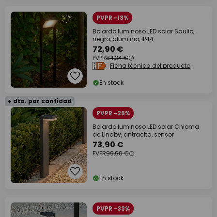
PVPR -13%
Bolardo luminoso LED solar Saulio,
negro, aluminio, IP44
72,90 €
PVPR
84,34 €
Ficha técnica del producto
En stock
+ dto. por cantidad
PVPR -26%
Bolardo luminoso LED solar Chioma
de Lindby, antracita, sensor
73,90 €
PVPR
99,90 €
En stock
PVPR -33%