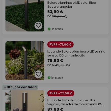
Bolardo luminoso LED solar Rica
Square, angular
53,90 €
PVPR
81,29 €
En stock
PVPR -71,00 €
Lucande Bolardo luminoso LED Lennik,
sensor, 100 cm, antracita
78,90 €
PVPR
149,90 €
En stock
+ dto. por cantidad
PVPR -72,00 €
Lucande, bolardo luminoso LED
Virgalia, detector de movimiento, 65
cm, IP54
87,90 €