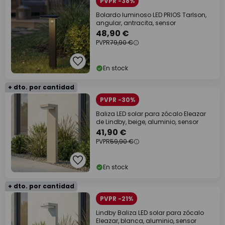
PVPR -38%
Bolardo luminoso LED PRIOS Tarlson,
angular, antracita, sensor
48,90 €
PVPR
79,90 €
En stock
+ dto. por cantidad
PVPR -30%
Baliza LED solar para zócalo Eleazar
de Lindby, beige, aluminio, sensor
41,90 €
PVPR
59,90 €
En stock
+ dto. por cantidad
PVPR -21%
Lindby Baliza LED solar para zócalo
Eleazar, blanca, aluminio, sensor