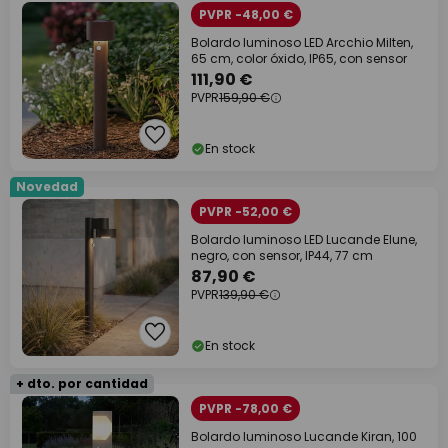
PVPR -48,00 €
Bolardo luminoso LED Arcchio Milten,
65 cm, color óxido, IP65, con sensor
111,90 €
PVPR
159,90 €
En stock
Novedad
PVPR -52,00 €
Bolardo luminoso LED Lucande Elune,
negro, con sensor, IP44, 77 cm
87,90 €
PVPR
139,90 €
En stock
+ dto. por cantidad
PVPR -78,00 €
Bolardo luminoso Lucande Kiran, 100