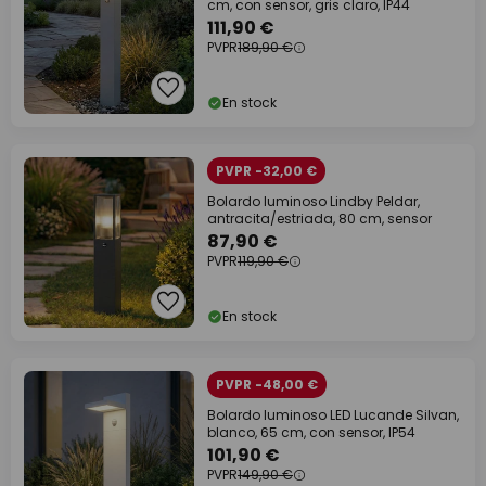
cm, con sensor, gris claro, IP44
111,90 €
PVPR
189,90 €
En stock
PVPR -32,00 €
Bolardo luminoso Lindby Peldar,
antracita/estriada, 80 cm, sensor
87,90 €
PVPR
119,90 €
En stock
PVPR -48,00 €
Bolardo luminoso LED Lucande Silvan,
blanco, 65 cm, con sensor, IP54
101,90 €
PVPR
149,90 €