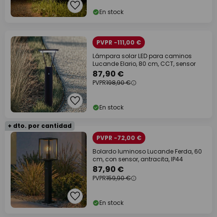
En stock
PVPR -111,00 €
Lámpara solar LED para caminos
Lucande Elario, 80 cm, CCT, sensor
87,90 €
PVPR
198,90 €
En stock
+ dto. por cantidad
PVPR -72,00 €
Bolardo luminoso Lucande Ferda, 60
cm, con sensor, antracita, IP44
87,90 €
PVPR
159,90 €
En stock