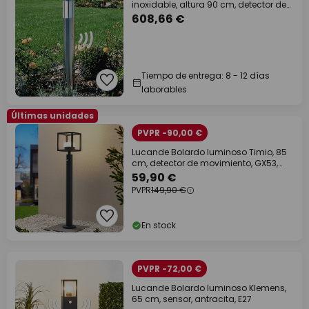
inoxidable, altura 90 cm, detector de
movimiento
608,66 €
Tiempo de entrega: 8 - 12 días
laborables
Últimas unidades
PVPR -90,00 €
Lucande Bolardo luminoso Timio, 85
cm, detector de movimiento, GX53,
IP44
59,90 €
PVPR
149,90 €
En stock
PVPR -72,00 €
Lucande Bolardo luminoso Klemens,
65 cm, sensor, antracita, E27