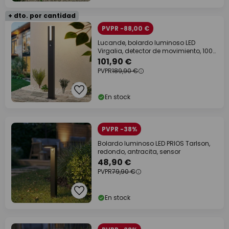
+ dto. por cantidad
PVPR -88,00 €
Lucande, bolardo luminoso LED
Virgalia, detector de movimiento, 100
cm, IP54
101,90 €
PVPR
189,90 €
En stock
PVPR -38%
Bolardo luminoso LED PRIOS Tarlson,
redondo, antracita, sensor
48,90 €
PVPR
79,90 €
En stock