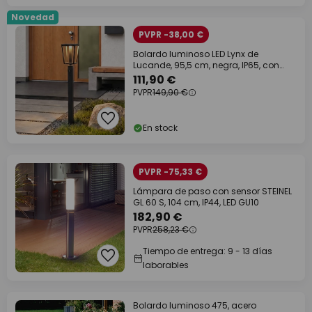
Novedad
PVPR -38,00 €
Bolardo luminoso LED Lynx de
Lucande, 95,5 cm, negra, IP65, con
sensor
111,90 €
PVPR
149,90 €
En stock
PVPR -75,33 €
Lámpara de paso con sensor STEINEL
GL 60 S, 104 cm, IP44, LED GU10
182,90 €
PVPR
258,23 €
Tiempo de entrega: 9 - 13 días
laborables
Bolardo luminoso 475, acero