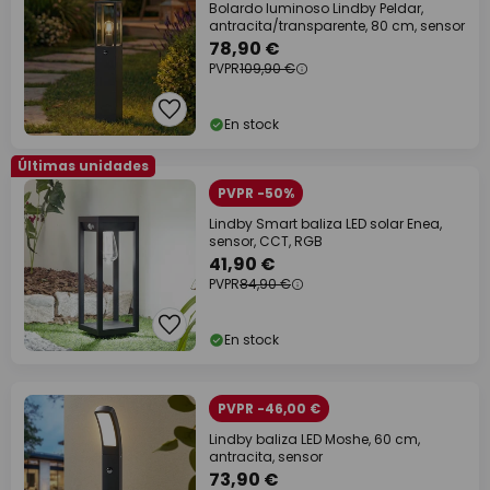
Bolardo luminoso Lindby Peldar,
antracita/transparente, 80 cm, sensor
78,90 €
PVPR
109,90 €
En stock
Últimas unidades
PVPR -50%
Lindby Smart baliza LED solar Enea,
sensor, CCT, RGB
41,90 €
PVPR
84,90 €
En stock
PVPR -46,00 €
Lindby baliza LED Moshe, 60 cm,
antracita, sensor
73,90 €