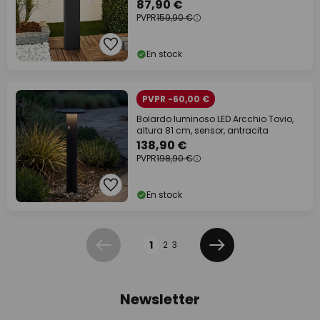
87,90 €
PVPR
159,90 €
En stock
PVPR -60,00 €
Bolardo luminoso LED Arcchio Tovio,
altura 81 cm, sensor, antracita
138,90 €
PVPR
198,90 €
En stock
Página
1
2
3
Anterior
Siguiente
Newsletter