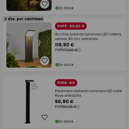
En stock
+ dto. por cantidad
PVPR -60,00 €
Arcchio, bolardo luminoso LED Yolena,
sensor, 60 cm, antracita
119,90 €
PVPR
179,90 €
En stock
PVPR -6%
Paulmann bolardo luminoso LED solar
Ryse antracita
56,90 €
PVPR
60,95 €
En stock