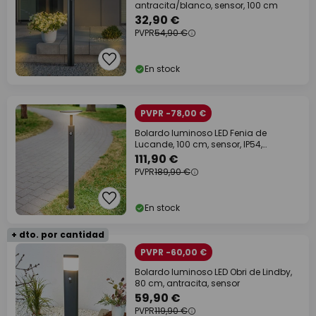
antracita/blanco, sensor, 100 cm
32,90 €
PVPR
54,90 €
En stock
PVPR -78,00 €
Bolardo luminoso LED Fenia de
Lucande, 100 cm, sensor, IP54,
antracita
111,90 €
PVPR
189,90 €
En stock
+ dto. por cantidad
PVPR -60,00 €
Bolardo luminoso LED Obri de Lindby,
80 cm, antracita, sensor
59,90 €
PVPR
119,90 €