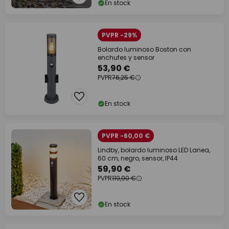
En stock
PVPR -29%
Bolardo luminoso Boston con
enchufes y sensor
53,90 €
PVPR
76,25 €
En stock
PVPR -60,00 €
Lindby, bolardo luminoso LED Lanea,
60 cm, negro, sensor, IP44
59,90 €
PVPR
119,90 €
En stock