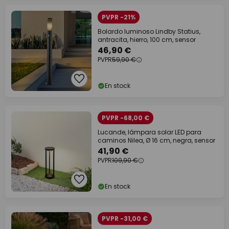
PVPR -21%
Bolardo luminoso Lindby Statius,
antracita, hierro, 100 cm, sensor
46,90 €
PVPR
59,90 €
En stock
PVPR -68,00 €
Lucande, lámpara solar LED para
caminos Nilea, Ø 16 cm, negra, sensor
41,90 €
PVPR
109,90 €
En stock
PVPR -31,00 €