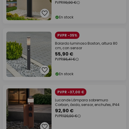
PVPR
119,90 €
En stock
PVPR -35%
Bolardo luminoso Boston, altura 80
cm, con sensor
55,90 €
PVPR
86,41 €
En stock
PVPR -37,00 €
Lucande Lámpara sobremuro
Corban, óxido, sensor, enchufes, IP44
92,90 €
PVPR
129,90 €