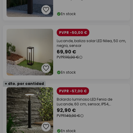
En stock
PVPR -50,00 €
Lucande, baliza solar LED Nilea, 50 cm,
negra, sensor
69,90 €
PVPR
119,90 €
En stock
+ dto. por cantidad
PVPR -57,00 €
Bolardo luminoso LED Fenia de
Lucande, 60 cm, sensor, IP54,
antracita
92,90 €
PVPR
149,90 €
En stock