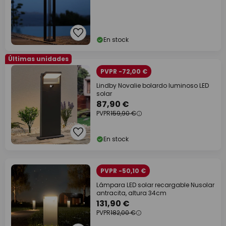
En stock
Últimas unidades
PVPR -72,00 €
Lindby Novalie bolardo luminoso LED
solar
87,90 €
PVPR
159,90 €
En stock
PVPR -50,10 €
Lámpara LED solar recargable Nusolar
antracita, altura 34cm
131,90 €
PVPR
182,00 €