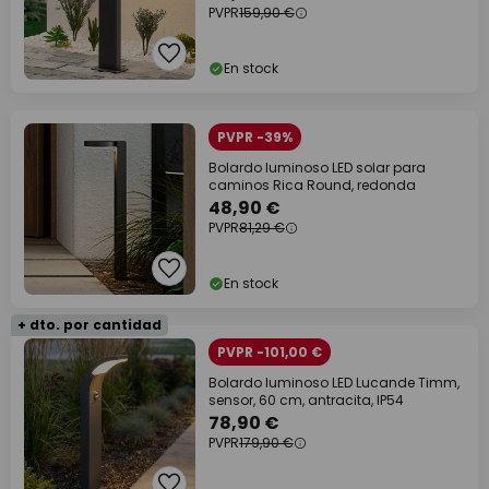
PVPR
159,90 €
En stock
PVPR -39%
Bolardo luminoso LED solar para
caminos Rica Round, redonda
48,90 €
PVPR
81,29 €
En stock
+ dto. por cantidad
PVPR -101,00 €
Bolardo luminoso LED Lucande Timm,
sensor, 60 cm, antracita, IP54
78,90 €
PVPR
179,90 €