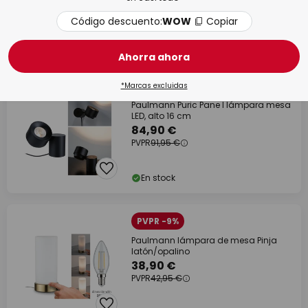
Código descuento:
WOW
Copiar
Tiempo de entrega: 6 - 10 días
laborables
Ahorra ahora
PVPR -7%
*Marcas excluidas
Paulmann Puric Pane I lámpara mesa
LED, alto 16 cm
84,90 €
PVPR
91,95 €
En stock
PVPR -9%
Paulmann lámpara de mesa Pinja
latón/opalino
38,90 €
PVPR
42,95 €