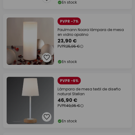
En stock
PVPR -7%
Paulmann Noora lámpara de mesa
en vidrio opalino
23,90 €
PVPR
25,95 €
En stock
PVPR -6%
Lámpara de mesa textil de diseño
natural Stellan
46,90 €
PVPR
49,95 €
En stock